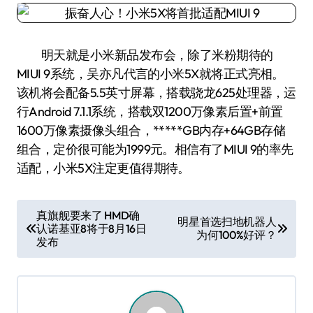
明天就是小米新品发布会，除了米粉期待的
MIUI 9系统，吴亦凡代言的小米5X就将正式亮相。
该机将会配备5.5英寸屏幕，搭载骁龙625处理器，运
行Android 7.1.1系统，搭载双1200万像素后置+前置
1600万像素摄像头组合，*****GB内存+64GB存储
组合，定价很可能为1999元。相信有了MIUI 9的率先
适配，小米5X注定更值得期待。
文
真旗舰要来了 HMD确
明星首选扫地机器人
认诺基亚8将于8月16日
章
为何100%好评？
发布
导
航