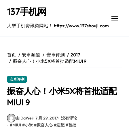
跳
137手机网
转
到
内
大型手机资讯类网站！ https://www.137shouji.com
容
首页
安卓频道
安卓评测
2017
振奋人心！小米5X将首批适配MIUI 9
安卓评测
振奋人心！小米5X将首批适配
MIUI 9
由 DaWei
7 月 29, 2017
没有评论
#
MIUI
#
小米
#
振奋人心
#
适配
#
首批