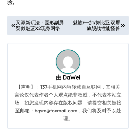
验。
文
又添新玩法：圆形副屏
魅族/一加/努比亚 双屏
疑似魅蓝X2现身网络
旗舰战性能怪兽
章
导
航
由
DaWei
【声明】：137手机网内容转载自互联网，其相关
言论仅代表作者个人观点绝非权威，不代表本站立
场。如您发现内容存在版权问题，请提交相关链接
至邮箱：bqsm@foxmail.com，我们将及时予以处
理。