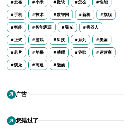
发布
小米
微软
怎么
性能
手机
技术
数智网
新机
旗舰
智能
智能家居
曝光
机器人
正式
游戏
科技
系列
美国
芯片
苹果
荣耀
谷歌
运营商
骁龙
高通
魅族
广告
您错过了