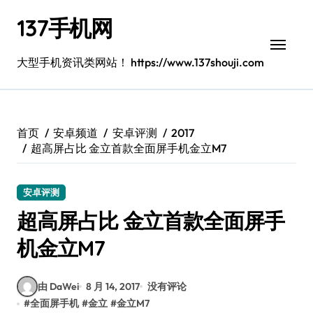
跳
137手机网
转
到
内
大型手机资讯类网站！ https://www.137shouji.com
容
首页
安卓频道
安卓评测
2017
超高屏占比 金立首款全面屏手机金立M7
安卓评测
超高屏占比 金立首款全面屏手
机金立M7
由 DaWei
8 月 14, 2017
没有评论
#
全面屏手机
#
金立
#
金立M7