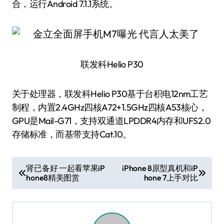
合，运行Android 7.1.1系统。
联发科Helio P30
关于处理器，联发科Helio P30基于台积电12nm工艺
制程，内置2.4GHz四核A72+1.5GHz四核A53核心，
GPU是Mail-G71，支持双通道LPDDR4内存和UFS2.0
存储标准，而基带支持Cat.10。
文
肾已备好 一起看苹果iP
iPhone 8原型真机和iP
hone8精美图赏
hone 7上手对比
章
导
航