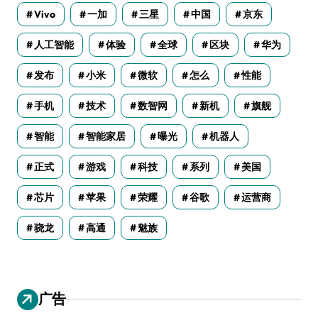
Vivo
一加
三星
中国
京东
人工智能
体验
全球
区块
华为
发布
小米
微软
怎么
性能
手机
技术
数智网
新机
旗舰
智能
智能家居
曝光
机器人
正式
游戏
科技
系列
美国
芯片
苹果
荣耀
谷歌
运营商
骁龙
高通
魅族
广告