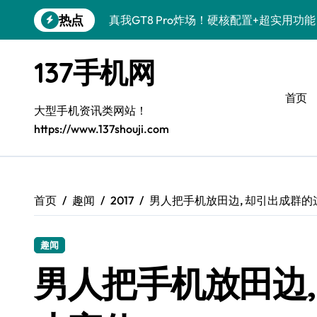
跳
热点
真我GT8 Pro炸场！硬核配置+超实用功
转
到
OPPO Find X9 Pro深度揭秘！亮点速
内
137手机网
容
荣耀500 Pro联名MOLLY来袭！潮玩新
首页
REDMI K90深度揭秘！性能颜值双在线
大型手机资讯类网站！
https://www.137shouji.com
vivo S50 Pro mini来袭！小屏旗舰，
荣耀ROBOT PHONE驾到！智能掌控，
三星W26震撼来袭！速览资讯，解锁智能
首页
趣闻
2017
男人把手机放田边, 却引出成群的
华为nova 15 Ultra新功能解锁，数码控
趣闻
三星Galaxy Z Fold7来袭！创新科技，
男人把手机放田边,
荣耀Magic8 Pro Air来袭！掌中智能，