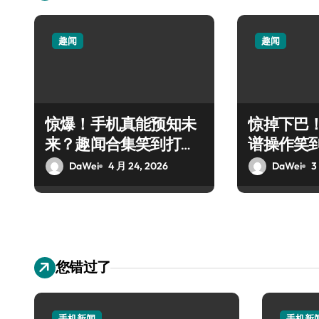
趣闻
趣闻
惊爆！手机真能预知未
惊掉下巴
来？趣闻合集笑到打
谱操作笑
滚！
DaWei
4 月 24, 2026
DaWei
3
您错过了
手机新闻
手机新