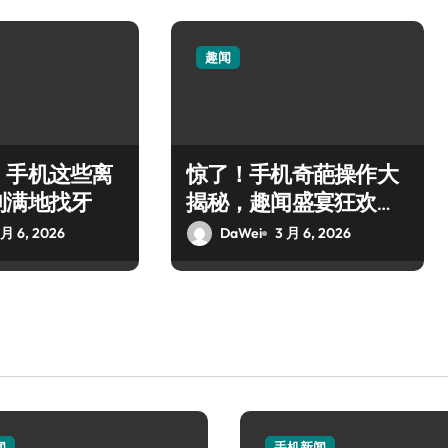
趣闻
！手机这些离
惊了！手机奇葩操作大
到满地找牙
揭秘，趣闻盛宴狂欢来
袭！
 月 6, 2026
DaWei
3 月 6, 2026
闻
手机新闻