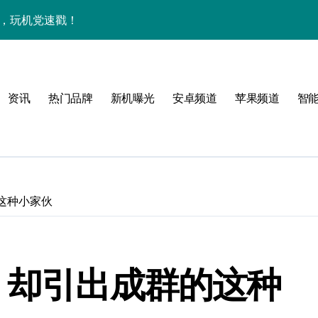
能，玩机党速戳！
览+玩机神技一网打尽
机技巧大放送📱✨
资讯
热门品牌
新机曝光
安卓频道
苹果频道
智
，一文览尽超值亮点！
亮点满满速来围观！
手机资讯一手全抓！
科技新潮流！
这种小家伙
速抢最新优惠！
重塑手机新体验！
 却引出成群的这种
资讯快人一步！