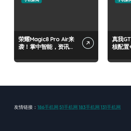
荣耀Magic8 Pro Air来
真我GT
袭！掌中智能，资讯快
核配置
人一步！
玩机党
友情链接：
186手机网
51手机网
183手机网
131手机网