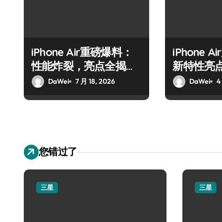
iPhone Air重磅爆料：
iPhone 
性能炸裂，亮点全揭
新特性亮
秘！
DaWei
7 月 18, 2026
DaWei
4
您错过了
三星
三星