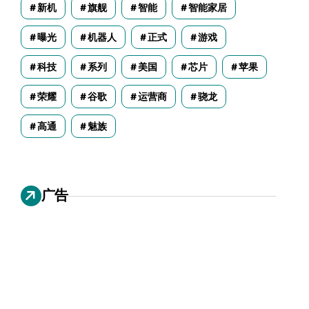
新机
旗舰
智能
智能家居
曝光
机器人
正式
游戏
科技
系列
美国
芯片
苹果
荣耀
谷歌
运营商
骁龙
高通
魅族
广告