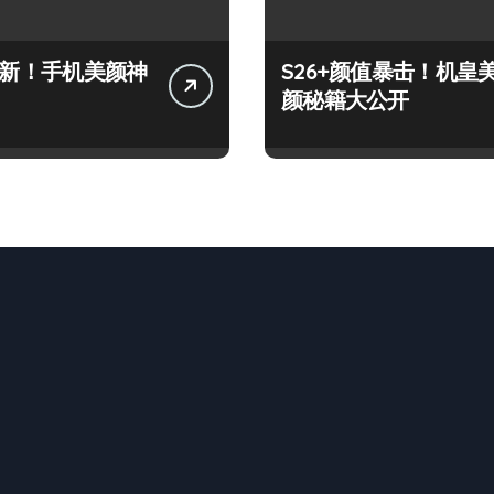
+上新！手机美颜神
S26+颜值暴击！机皇
颜秘籍大公开