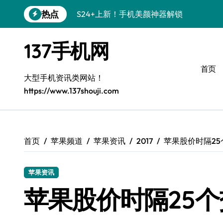
S24+上新！手机美颜神器解锁
跳
热点
转
S26+颜值暴击！机皇美颜秘籍大公开
到
内
A56 5G登场，刷新三星时尚新高度！
137手机网
容
三星S26上新！3招秒变手机个性美学
首页
大型手机资讯类网站！
S25美学攻略：解锁三星个性炫彩新姿势
https://www.137shouji.com
C55 5G潮玩秘籍：定制时尚新态度
Galaxy C55 5G登场，时尚美学新标杆！
首页
苹果频道
苹果资讯
2017
苹果股价时隔25
Galaxy Z Flip6：折叠间，尽显潮流魔力！
S25+闪亮登场！3招搞定绝美手机摄影风
苹果资讯
S25 Ultra颜值炸裂！定制主题潮到没朋友
苹果股价时隔25个