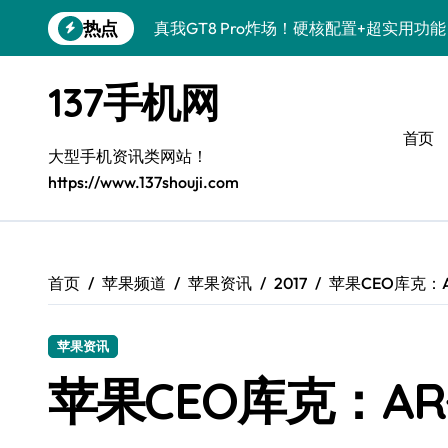
跳
热点
真我GT8 Pro炸场！硬核配置+超实用功
转
到
OPPO Find X9 Pro深度揭秘！亮点速
内
137手机网
容
荣耀500 Pro联名MOLLY来袭！潮玩新
首页
REDMI K90深度揭秘！性能颜值双在线
大型手机资讯类网站！
https://www.137shouji.com
vivo S50 Pro mini来袭！小屏旗舰，
荣耀ROBOT PHONE驾到！智能掌控，
三星W26震撼来袭！速览资讯，解锁智能
首页
苹果频道
苹果资讯
2017
苹果CEO库克：A
华为nova 15 Ultra新功能解锁，数码控
苹果资讯
三星Galaxy Z Fold7来袭！创新科技，
苹果CEO库克：AR
荣耀Magic8 Pro Air来袭！掌中智能，