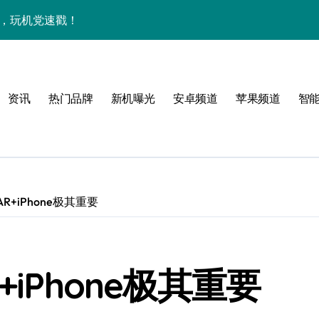
能，玩机党速戳！
览+玩机神技一网打尽
机技巧大放送📱✨
资讯
热门品牌
新机曝光
安卓频道
苹果频道
智
，一文览尽超值亮点！
亮点满满速来围观！
手机资讯一手全抓！
科技新潮流！
R+iPhone极其重要
速抢最新优惠！
重塑手机新体验！
+iPhone极其重要
资讯快人一步！