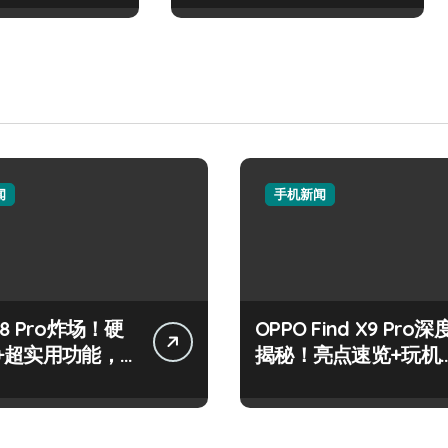
闻
手机新闻
8 Pro炸场！硬
OPPO Find X9 Pro深
+超实用功能，
揭秘！亮点速览+玩机
速戳！
神技一网打尽