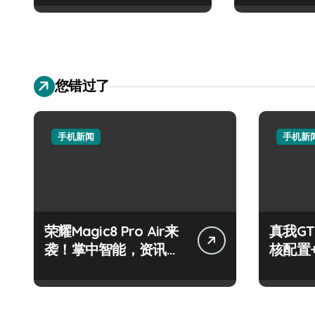
您错过了
手机新闻
手机新
荣耀Magic8 Pro Air来
真我GT
袭！掌中智能，资讯快
核配置
人一步！
玩机党