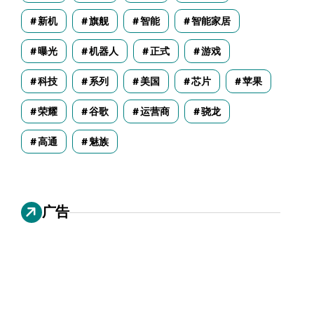
新机
旗舰
智能
智能家居
曝光
机器人
正式
游戏
科技
系列
美国
芯片
苹果
荣耀
谷歌
运营商
骁龙
高通
魅族
广告