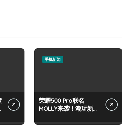
手机新闻
度
荣耀500 Pro联名
MOLLY来袭！潮玩新机
技巧大放送📱✨