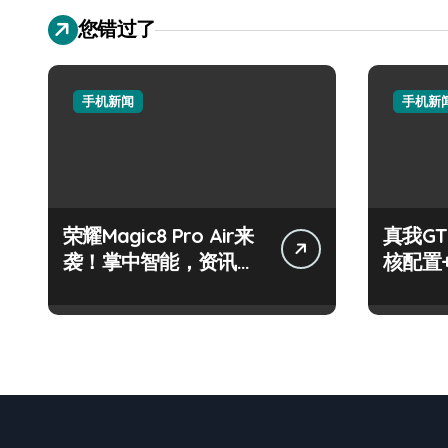
您错过了
手机新闻
手机新
荣耀Magic8 Pro Air来
真我GT
袭！掌中智能，资讯快
核配置
人一步！
玩机党