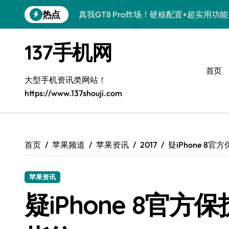
跳
热点
真我GT8 Pro炸场！硬核配置+超实用功
转
到
OPPO Find X9 Pro深度揭秘！亮点速
内
137手机网
容
荣耀500 Pro联名MOLLY来袭！潮玩新
首页
REDMI K90深度揭秘！性能颜值双在线
大型手机资讯类网站！
https://www.137shouji.com
vivo S50 Pro mini来袭！小屏旗舰，
荣耀ROBOT PHONE驾到！智能掌控，
三星W26震撼来袭！速览资讯，解锁智能
首页
苹果频道
苹果资讯
2017
疑iPhone 8
华为nova 15 Ultra新功能解锁，数码控
苹果资讯
三星Galaxy Z Fold7来袭！创新科技，
疑iPhone 8官
荣耀Magic8 Pro Air来袭！掌中智能，