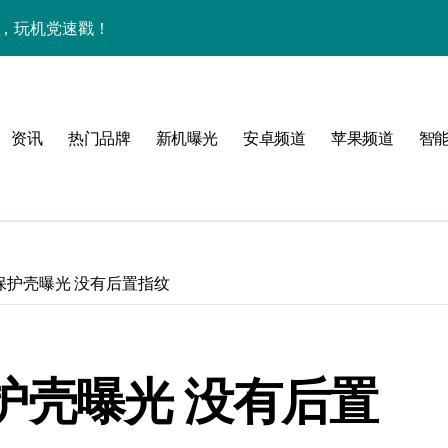
能，玩机党速戳！
览+玩机神技一网打尽
机技巧大放送📱✨
资讯
热门品牌
新机曝光
安卓频道
苹果频道
智
，一文览尽超值亮点！
亮点满满速来围观！
手机资讯一手全抓！
科技新潮流！
官方保护壳曝光 没有后置指纹
速抢最新优惠！
重塑手机新体验！
方保护壳曝光 没有后置
资讯快人一步！