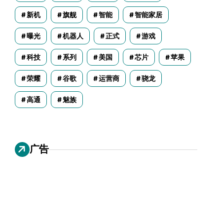
新机
旗舰
智能
智能家居
曝光
机器人
正式
游戏
科技
系列
美国
芯片
苹果
荣耀
谷歌
运营商
骁龙
高通
魅族
广告