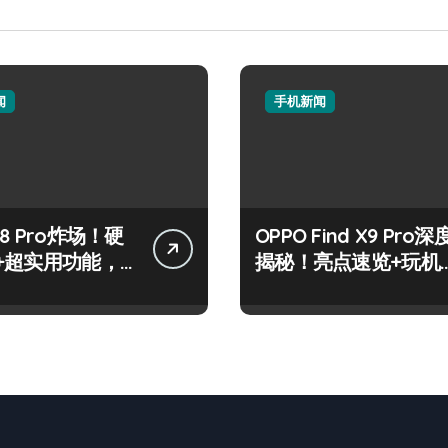
闻
手机新闻
8 Pro炸场！硬
OPPO Find X9 Pro深
+超实用功能，
揭秘！亮点速览+玩机
速戳！
神技一网打尽