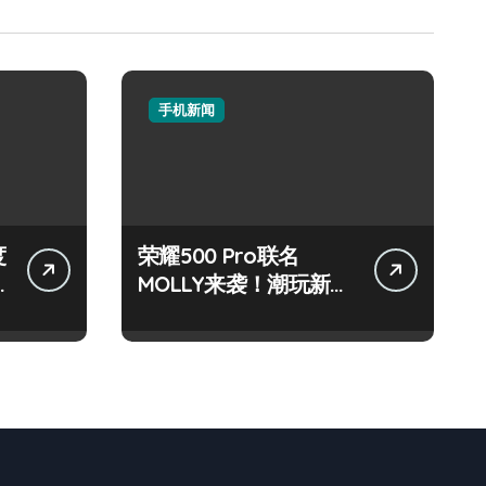
手机新闻
度
荣耀500 Pro联名
MOLLY来袭！潮玩新机
技巧大放送📱✨