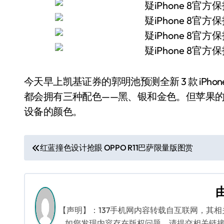
今天早上凯基证券的郭明池预测全新 3 款 iPhon
都会拥有三种配色——黑、银和金色。但苹果
设备的颜色。
文
红蓝撞色设计抢眼 OPPO R11巴萨限量版图赏
章
导
航
【声明】：137手机网内容转载自互联网，其
如您发现内容存在版权问题，请提交相关链接至邮箱