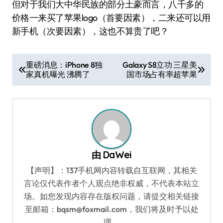
但对于我们大中华民族的部分土豪而言，八千多的
价格一来买了苹果logo（首要因素），二来还可以用
新手机（次要因素），这也不算贵了吧？
文
重磅消息：iPhone 8独
Galaxy S8立功 三星美
家真机曝光 沸腾了
国市场占有率超苹果
章
导
航
由
DaWei
【声明】：137手机网内容转载自互联网，其相关
言论仅代表作者个人观点绝非权威，不代表本站立
场。如您发现内容存在版权问题，请提交相关链接
至邮箱：bqsm@foxmail.com，我们将及时予以处
理。