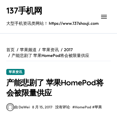
跳
137手机网
转
到
内
大型手机资讯类网站！ https://www.137shouji.com
容
首页
苹果频道
苹果资讯
2017
产能悲剧了 苹果HomePod将会被限量供应
苹果资讯
产能悲剧了 苹果HomePod将
会被限量供应
由 DaWei
8 月 15, 2017
没有评论
#
HomePod
#
苹果