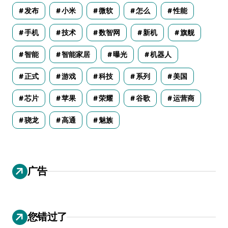
发布
小米
微软
怎么
性能
手机
技术
数智网
新机
旗舰
智能
智能家居
曝光
机器人
正式
游戏
科技
系列
美国
芯片
苹果
荣耀
谷歌
运营商
骁龙
高通
魅族
广告
您错过了