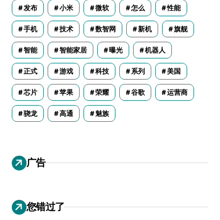
发布
小米
微软
怎么
性能
手机
技术
数智网
新机
旗舰
智能
智能家居
曝光
机器人
正式
游戏
科技
系列
美国
芯片
苹果
荣耀
谷歌
运营商
骁龙
高通
魅族
广告
您错过了