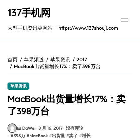
跳
137手机网
转
到
内
大型手机资讯类网站！ https://www.137shouji.com
容
首页
苹果频道
苹果资讯
2017
MacBook出货量增长17%：卖了398万台
苹果资讯
MacBook出货量增长17%：卖
了398万台
由 DaWei
8 月 16, 2017
没有评论
#
398万
#
MacBook
#
出货量
#
卖了
#
增长