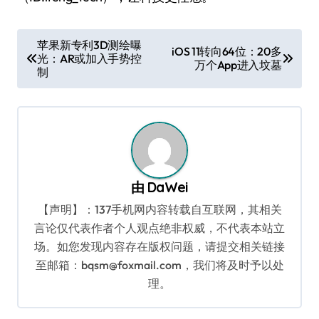
文
苹果新专利3D测绘曝
iOS 11转向64位：20多
光：AR或加入手势控
章
万个App进入坟墓
制
导
航
由
DaWei
【声明】：137手机网内容转载自互联网，其相关
言论仅代表作者个人观点绝非权威，不代表本站立
场。如您发现内容存在版权问题，请提交相关链接
至邮箱：bqsm@foxmail.com，我们将及时予以处
理。