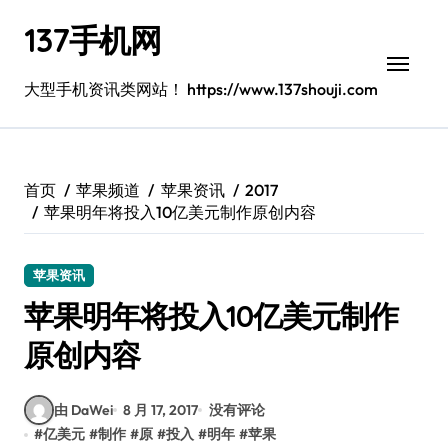
跳
137手机网
转
到
内
大型手机资讯类网站！ https://www.137shouji.com
容
首页
苹果频道
苹果资讯
2017
苹果明年将投入10亿美元制作原创内容
苹果资讯
苹果明年将投入10亿美元制作
原创内容
由 DaWei
8 月 17, 2017
没有评论
#
亿美元
#
制作
#
原
#
投入
#
明年
#
苹果