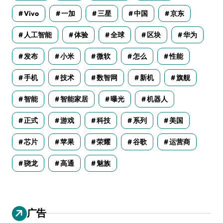
Vivo
一加
三星
中国
京东
人工智能
体验
全球
区块
华为
发布
小米
微软
怎么
性能
手机
技术
数智网
新机
旗舰
智能
智能家居
曝光
机器人
正式
游戏
科技
系列
美国
芯片
苹果
荣耀
谷歌
运营商
骁龙
高通
魅族
广告