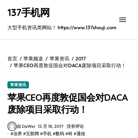
跳
137手机网
转
到
内
大型手机资讯类网站！ https://www.137shouji.com
容
首页
苹果频道
苹果资讯
2017
苹果CEO再度敦促国会对DACA废除项目采取行动！
苹果资讯
苹果CEO再度敦促国会对DACA
废除项目采取行动！
由 DaWei
12 月 18, 2017
没有评论
#
业界
#
互联网
#
手机
#
数码
#
科
#
通信