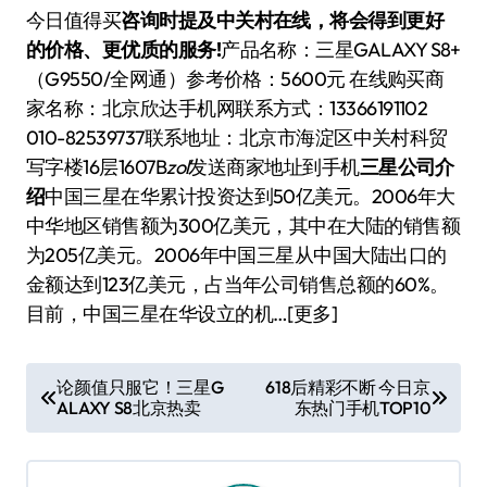
今日值得买
咨询时提及中关村在线，将会得到更好
的价格、更优质的服务!
产品名称：三星GALAXY S8+
（G9550/全网通）参考价格：5600元 在线购买商
家名称：北京欣达手机网联系方式：13366191102
010-82539737联系地址：北京市海淀区中关村科贸
写字楼16层1607B
zol
发送商家地址到手机
三星公司介
绍
中国三星在华累计投资达到50亿美元。2006年大
中华地区销售额为300亿美元，其中在大陆的销售额
为205亿美元。2006年中国三星从中国大陆出口的
金额达到123亿美元，占当年公司销售总额的60%。
目前，中国三星在华设立的机…[更多]
文
论颜值只服它！三星G
618后精彩不断 今日京
ALAXY S8北京热卖
东热门手机TOP10
章
导