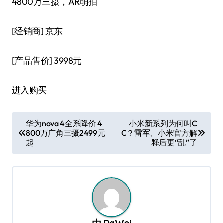
4800万三摄，AR萌拍
[经销商]
京东
[产品售价]
3998元
进入购买
文
华为nova 4全系降价 4
小米新系列为何叫C
800万广角三摄2499元
C？雷军、小米官方解
章
起
释后更“乱”了
导
航
由
DaWei