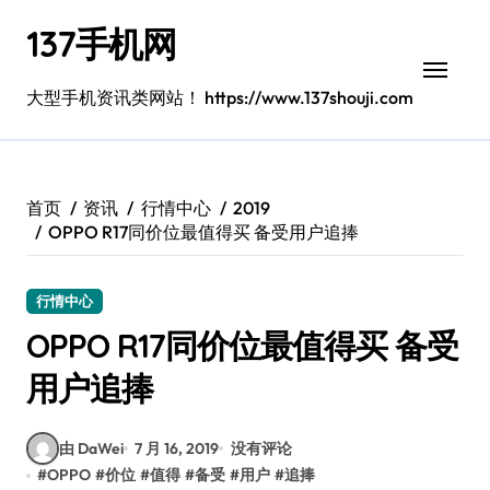
跳
137手机网
转
到
内
大型手机资讯类网站！ https://www.137shouji.com
容
首页
资讯
行情中心
2019
OPPO R17同价位最值得买 备受用户追捧
行情中心
OPPO R17同价位最值得买 备受
用户追捧
由 DaWei
7 月 16, 2019
没有评论
#
OPPO
#
价位
#
值得
#
备受
#
用户
#
追捧