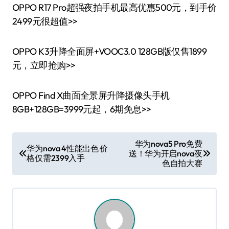
OPPO R17 Pro超强夜拍手机最高优惠500元，到手价
2499元很超值>>
OPPO K3升降全面屏+VOOC3.0 128GB版仅售1899
元，立即抢购>>
OPPO Find X曲面全景屏升降摄像头手机
8GB+128GB=3999元起，6期免息>>
文
华为nova5 Pro免费
华为nova 4性能出色 价
送！华为开启nova夜
章
格仅需2399入手
色自拍大赛
导
航