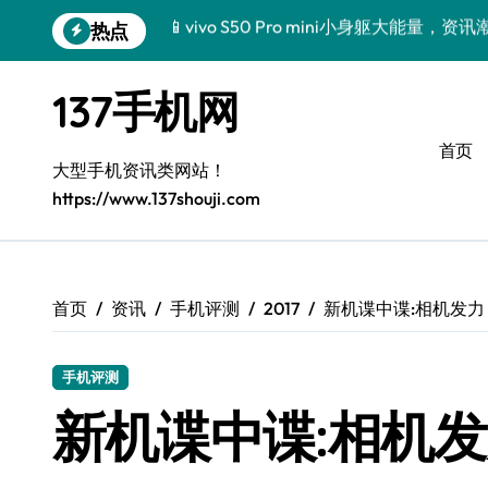
跳
热点
三星Galaxy Z TriFold来袭，三折叠屏
转
到
🔥小米17 Pro来袭！超实用功能大揭秘
内
137手机网
容
三星Galaxy S26来袭！创新黑科技，
首页
三星Galaxy Z Fold7抢先探秘！手机管
大型手机资讯类网站！
https://www.137shouji.com
S25 Ultra颜值炸裂！定制主题潮到没朋友
S24+上新！手机美颜神器解锁
S26+颜值暴击！机皇美颜秘籍大公开
首页
资讯
手机评测
2017
新机谍中谍:相机发力
A56 5G登场，刷新三星时尚新高度！
手机评测
真我GT8震撼来袭！科技潮咖必备，解锁
新机谍中谍:相机发