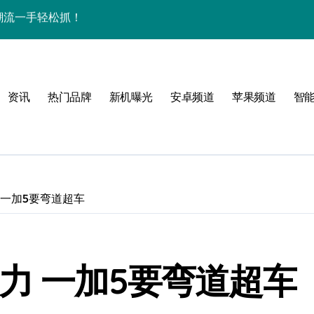
开启手机新视界！
，数码控必看！
重塑手机时尚新体验！
资讯
热门品牌
新机曝光
安卓频道
苹果频道
智
家揭秘超燃新亮点
！
 一加5要弯道超车
手机新奇趣玩！
力 一加5要弯道超车