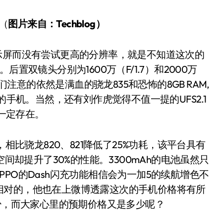
（
图片来自：Techblog）
置双镜头分别为1600万（F/1.7）和2000万
们注意的依然是满血的骁龙835和恐怖的8GB RAM,
手机。当然，还有刘作虎觉得不值一提的UFS2.1
一定存在。
，相比骁龙820、821降低了25%功耗，该平台具有
却提升了30%的性能。3300mAh的电池虽然只
PPO的Dash闪充功能相信会为一加5的续航增色不
相对的，他也在上微博透露这次的手机价格将有所
少，而大家心里的预期价格又是多少呢？