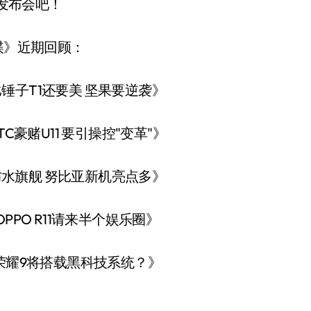
发布会吧！
谍》近期回顾：
锤子T1还要美 坚果要逆袭》
C豪赌U11 要引操控"变革"》
防水旗舰 努比亚新机亮点多》
PPO R11请来半个娱乐圈》
荣耀9将搭载黑科技系统？》