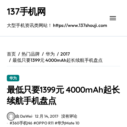
跳
137手机网
转
到
内
大型手机资讯类网站！ https://www.137shouji.com
容
首页
热门品牌
华为
2017
最低只要1399元 4000mAh起长续航手机盘点
华为
最低只要1399元 4000mAh起长
续航手机盘点
由 DaWei
12 月 14, 2017
没有评论
#
360手机N6
#
OPPO R11
#
华为Mate 10