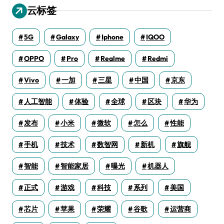
云标签
5G
Galaxy
Iphone
IQOO
OPPO
Pro
Realme
Redmi
Vivo
一加
三星
中国
京东
人工智能
体验
全球
区块
华为
发布
小米
微软
怎么
性能
手机
技术
数智网
新机
旗舰
智能
智能家居
曝光
机器人
正式
游戏
科技
系列
美国
芯片
苹果
荣耀
谷歌
运营商