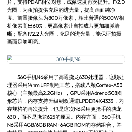
片，支持PDAF相位对焦，成像速度再次提升。F/2.0
光圈，为夜拍提供充足的进光量，提高画面纯净
度。前置摄像头为800万像素，相比普通的500W相
机像素高出60%，更高像素让自拍成片更加细腻清
晰；配备F/2.2大光圈，充足的进光量，能保证拍摄
画面足够明亮。
360手机N6采用了高通骁龙630处理器，这颗处
理器采用14nm LPP制程工艺，搭载八颗Cortex-A53
核心（主频最高2.2GHz），GPU采用Adreno 508图
形芯片，内存支持升级到双通道LPDDR4X-1333，内
存规格的再次提升，也是这次N6采用更抢手的骁龙
630，而不是骁龙625的原因。内存方面，360手机
N6采用4GB/6GB RAM+64GB ROM的存储组合，并