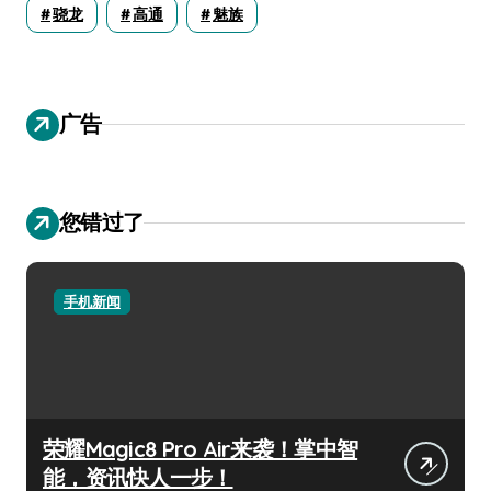
骁龙
高通
魅族
广告
您错过了
手机新闻
荣耀Magic8 Pro Air来袭！掌中智
能，资讯快人一步！