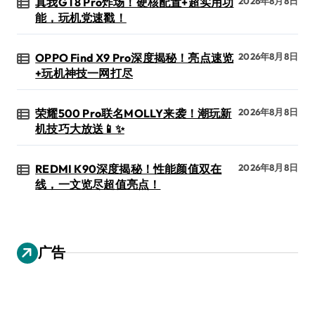
真我GT8 Pro炸场！硬核配置+超实用功
2026年8月8日
能，玩机党速戳！
OPPO Find X9 Pro深度揭秘！亮点速览
2026年8月8日
+玩机神技一网打尽
荣耀500 Pro联名MOLLY来袭！潮玩新
2026年8月8日
机技巧大放送📱✨
REDMI K90深度揭秘！性能颜值双在
2026年8月8日
线，一文览尽超值亮点！
广告