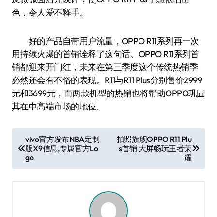
色，令人爱不释手。
好的产品自带用户流量，OPPO R11系列再一次
用持续火爆的首销诠释了这句话。OPPO R11系列首
销都迎来开门红，未来在第三季度这个传统热销季
必然还会有不俗的表现。R11与R11 Plus分别售价2999
元和3699元，而两款机型的热销也将帮助OPPO巩固
其在中高端市场的地位。
文
vivo官方发布NBA定制
拍照旗舰OPPO R11 Plu
版X9信息,专属官方Lo
s首销 大屏畅玩王者荣
章
go
耀
导
航