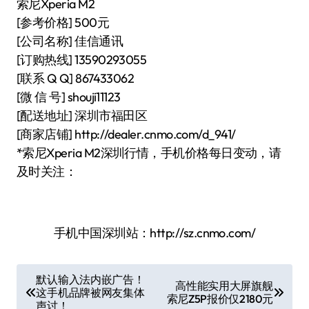
索尼Xperia M2
[参考价格] 500元
[公司名称] 佳信通讯
[订购热线] 13590293055
[联系 Q Q] 867433062
[微 信 号] shouji11123
[配送地址] 深圳市福田区
[商家店铺] http://dealer.cnmo.com/d_941/
*索尼Xperia M2深圳行情，手机价格每日变动，请
及时关注：
手机中国深圳站：http://sz.cnmo.com/
文
默认输入法内嵌广告！
高性能实用大屏旗舰
这手机品牌被网友集体
章
索尼Z5P报价仅2180元
声讨！