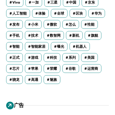
Vivo
一加
三星
中国
京东
人工智能
体验
全球
区块
华为
发布
小米
微软
怎么
性能
手机
技术
数智网
新机
旗舰
智能
智能家居
曝光
机器人
正式
游戏
科技
系列
美国
芯片
苹果
荣耀
谷歌
运营商
骁龙
高通
魅族
广告