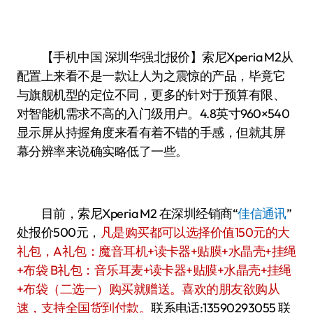
【手机中国 深圳华强北报价】索尼Xperia M2从
配置上来看不是一款让人为之震惊的产品，毕竟它
与旗舰机型的定位不同，更多的针对于预算有限、
对智能机需求不高的入门级用户。4.8英寸960×540
显示屏从持握角度来看有着不错的手感，但就其屏
幕分辨率来说确实略低了一些。
目前，索尼Xperia M2 在深圳经销商“
佳信通讯
”
处报价500元，
凡是购买都可以选择价值150元的大
礼包，A礼包：魔音耳机+读卡器+贴膜+水晶壳+挂绳
+布袋 B礼包：音乐耳麦+读卡器+贴膜+水晶壳+挂绳
+布袋（二选一）购买就赠送。喜欢的朋友欲购从
速，支持全国货到付款。
联系电话:13590293055 联