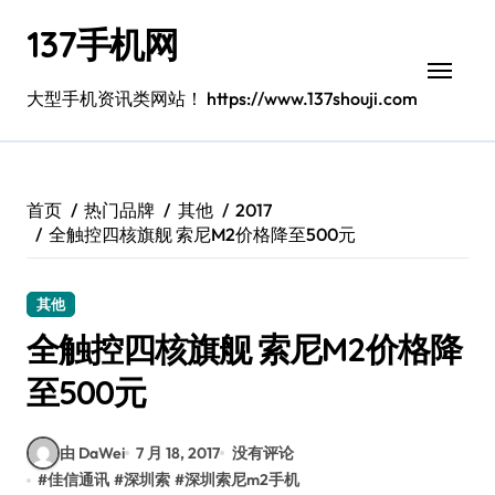
跳
137手机网
转
到
内
大型手机资讯类网站！ https://www.137shouji.com
容
首页
热门品牌
其他
2017
全触控四核旗舰 索尼M2价格降至500元
其他
全触控四核旗舰 索尼M2价格降
至500元
由 DaWei
7 月 18, 2017
没有评论
#
佳信通讯
#
深圳索
#
深圳索尼m2手机