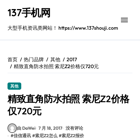
跳
137手机网
转
到
内
大型手机资讯类网站！ https://www.137shouji.com
容
首页
热门品牌
其他
2017
精致直角防水拍照 索尼Z2价格仅720元
其他
精致直角防水拍照 索尼Z2价格
仅720元
由 DaWei
7 月 18, 2017
没有评论
#
佳信通讯
#
索尼Z2怎么
#
索尼Z2报价