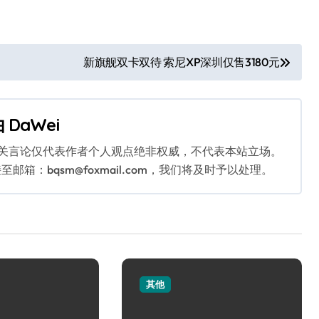
新旗舰双卡双待 索尼XP深圳仅售3180元
由
DaWei
相关言论仅代表作者个人观点绝非权威，不代表本站立场。
：bqsm@foxmail.com，我们将及时予以处理。
其他