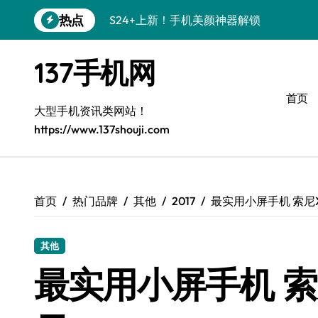
跳
热点
S24+上新！手机美颜神器解锁
转
到
S26+颜值暴击！机皇美颜秘籍大公开
内
137手机网
容
A56 5G登场，刷新三星时尚新高度！
首页
三星S26上新！3招秒变手机个性美学
大型手机资讯类网站！
https://www.137shouji.com
S25美学攻略：解锁三星个性炫彩新姿势
C55 5G潮玩秘籍：定制时尚新态度
Galaxy C55 5G登场，时尚美学新标杆！
首页
热门品牌
其他
2017
最实用小屏手机 索尼X
Galaxy Z Flip6：折叠间，尽显潮流魔力！
其他
S25+闪亮登场！3招搞定绝美手机摄影风
最实用小屏手机 索
S25 Ultra颜值炸裂！定制主题潮到没朋友