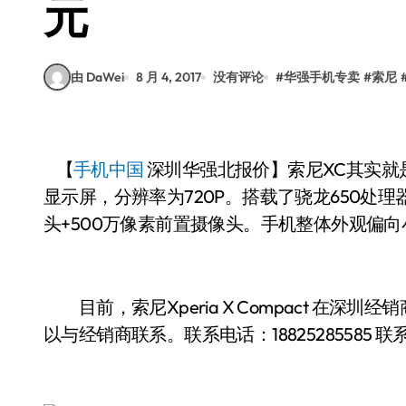
元
由 DaWei
8 月 4, 2017
没有评论
#
华强手机专卖
#
索尼
【
手机中国
深圳华强北报价】索尼XC其实就是索尼X
显示屏，分辨率为720P。搭载了骁龙650处理器，3
头+500万像素前置摄像头。手机整体外观偏
目前，索尼Xperia X Compact 在深圳经
以与经销商联系。联系电话：
18825285585
联系