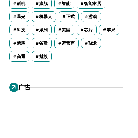
新机
旗舰
智能
智能家居
曝光
机器人
正式
游戏
科技
系列
美国
芯片
苹果
荣耀
谷歌
运营商
骁龙
高通
魅族
广告