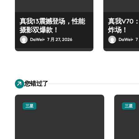
真我13震撼登场，性能
真我V70
摄影双爆款！
炸场！
DaWei
7 月 27, 2026
DaWei
7
您错过了
三星
三星