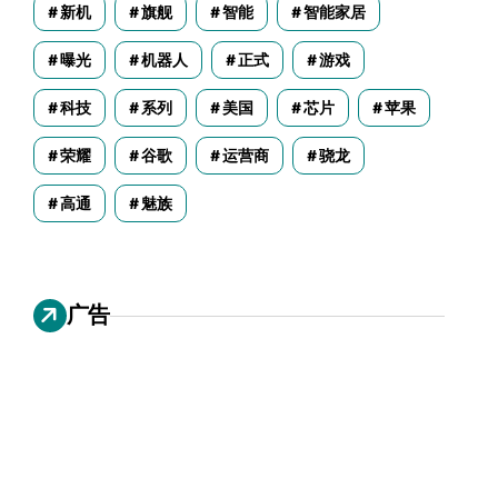
新机
旗舰
智能
智能家居
曝光
机器人
正式
游戏
科技
系列
美国
芯片
苹果
荣耀
谷歌
运营商
骁龙
高通
魅族
广告