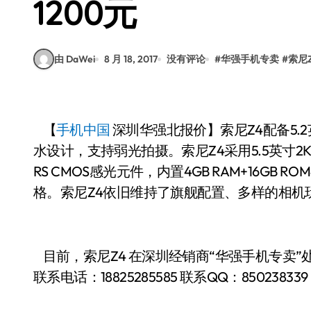
1200元
由 DaWei
8 月 18, 2017
没有评论
#
华强手机专卖
#
索尼Z
【
手机中国
深圳华强北报价】索尼Z4配备5
水设计，支持弱光拍摄。索尼Z4采用5.5英寸2K屏
RS CMOS感光元件，内置4GB RAM+16GB
格。索尼Z4依旧维持了旗舰配置、多样的相机
目前，索尼Z4 在深圳经销商“华强手机专卖”处
联系电话：
18825285585
联系QQ：850238339