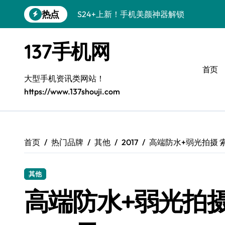
跳
热点
S24+上新！手机美颜神器解锁
转
到
S26+颜值暴击！机皇美颜秘籍大公开
内
137手机网
容
A56 5G登场，刷新三星时尚新高度！
首页
三星S26上新！3招秒变手机个性美学
大型手机资讯类网站！
https://www.137shouji.com
S25美学攻略：解锁三星个性炫彩新姿势
C55 5G潮玩秘籍：定制时尚新态度
Galaxy C55 5G登场，时尚美学新标杆！
首页
热门品牌
其他
2017
高端防水+弱光拍摄 索
Galaxy Z Flip6：折叠间，尽显潮流魔力！
其他
S25+闪亮登场！3招搞定绝美手机摄影风
高端防水+弱光拍摄
S25 Ultra颜值炸裂！定制主题潮到没朋友