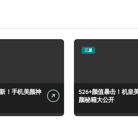
三星
+上新！手机美颜神
S26+颜值暴击！机皇
颜秘籍大公开