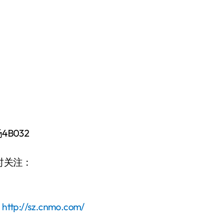
B032
时关注：
：
http://sz.cnmo.com/