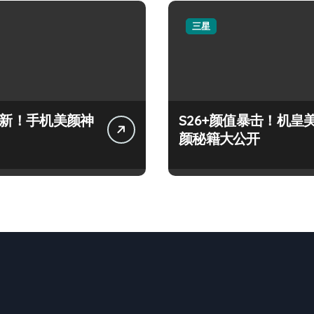
三星
+上新！手机美颜神
S26+颜值暴击！机皇
颜秘籍大公开