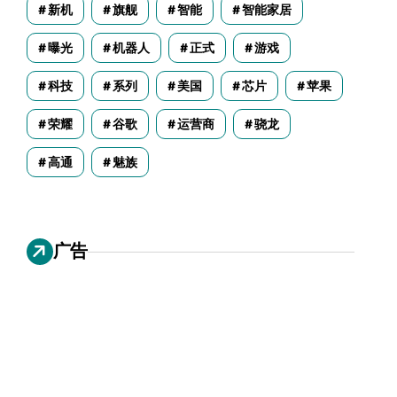
新机
旗舰
智能
智能家居
曝光
机器人
正式
游戏
科技
系列
美国
芯片
苹果
荣耀
谷歌
运营商
骁龙
高通
魅族
广告