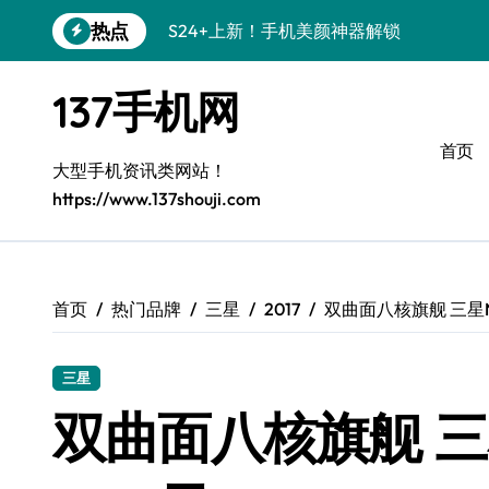
跳
热点
S24+上新！手机美颜神器解锁
转
到
S26+颜值暴击！机皇美颜秘籍大公开
内
137手机网
容
A56 5G登场，刷新三星时尚新高度！
首页
三星S26上新！3招秒变手机个性美学
大型手机资讯类网站！
https://www.137shouji.com
S25美学攻略：解锁三星个性炫彩新姿势
C55 5G潮玩秘籍：定制时尚新态度
Galaxy C55 5G登场，时尚美学新标杆！
首页
热门品牌
三星
2017
双曲面八核旗舰 三星N
Galaxy Z Flip6：折叠间，尽显潮流魔力！
三星
S25+闪亮登场！3招搞定绝美手机摄影风
双曲面八核旗舰 三
S25 Ultra颜值炸裂！定制主题潮到没朋友