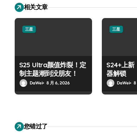
相关文章
三星
三星
S25 Ultra颜值炸裂！定
S24+上
制主题潮到没朋友！
器解锁
DaWei
8 月 6, 2026
DaWei
8
您错过了