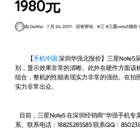
1980元
由 DaWei
7 月 24, 2017
没有评论
#
三
#
三星note5报价
【
手机中国
深圳华强北报价】三星Note5
别，显示效果非常的清晰。此外在硬件方面该机配有三
组合，整机的性能表现实力非常的强劲。在拍照方
实力非常出众。
目前，三星Note5 在深圳经销商“华强手机专卖
系。联系电话：
18825285585
联系QQ：850238