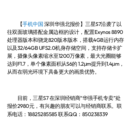
【
手机中国
深圳华强北报价】三星S7沿袭了以
往双面玻璃搭配金属边框的设计，配置Exynos 8890
处理器版本和骁龙820版本版本，搭载4GB运行内存
以及32/64GB UFS2.0机身存储空间，支持存储卡扩
展，摄像头像素缩水至1200万像素，最大光圈能够
达到F1.7，单个像素面积从S6的 1.2μm提升到1.4μm，
从而在弱光环境下具备更大的画质优势。
目前，三星S7 在深圳经销商“华强手机专卖”处
报价2980
有兴趣的朋友可以与经销商联系。联
元，
系电话：
18825285585
联系QQ：850238339