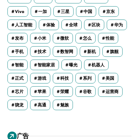
Vivo
一加
三星
中国
京东
人工智能
体验
全球
区块
华为
发布
小米
微软
怎么
性能
手机
技术
数智网
新机
旗舰
智能
智能家居
曝光
机器人
正式
游戏
科技
系列
美国
芯片
苹果
荣耀
谷歌
运营商
骁龙
高通
魅族
广告