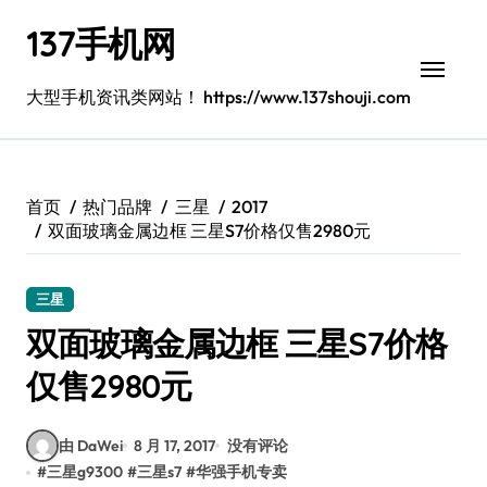
跳
137手机网
转
到
内
大型手机资讯类网站！ https://www.137shouji.com
容
首页
热门品牌
三星
2017
双面玻璃金属边框 三星S7价格仅售2980元
三星
双面玻璃金属边框 三星S7价格
仅售2980元
由 DaWei
8 月 17, 2017
没有评论
#
三星g9300
#
三星s7
#
华强手机专卖