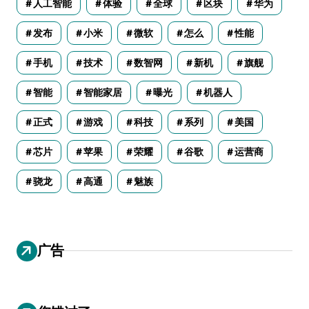
人工智能
体验
全球
区块
华为
发布
小米
微软
怎么
性能
手机
技术
数智网
新机
旗舰
智能
智能家居
曝光
机器人
正式
游戏
科技
系列
美国
芯片
苹果
荣耀
谷歌
运营商
骁龙
高通
魅族
广告