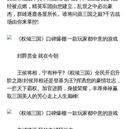
经被点燃，精英军团由您建立，乱世之中必出豪
杰，群雄逐鹿各显所长。谁将问鼎三国之巅?千古战
场由你来掌控!
封爵赏金 就在今朝
王侯将相，宁有种乎?《权倾三国》全民开启升
阶之路!封侯拜相还是登基为王?挥洒您的豪情壮志，
一拦天下霸权。加官进爵，身披荣耀，丰厚俸禄赢
取三国美人的芳心走上人生巅峰!