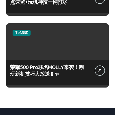
点速览+玩机神技一网打尽
手机新闻
荣耀500 Pro联名MOLLY来袭！潮
玩新机技巧大放送📱✨