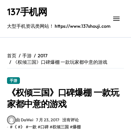
跳
137手机网
转
到
内
大型手机资讯类网站！ https://www.137shouji.com
容
首页
手游
2017
《权倾三国》口碑爆棚 一款玩家都中意的游戏
手游
《权倾三国》口碑爆棚 一款玩
家都中意的游戏
由 DaWei
7 月 23, 2017
没有评论
#
《
#
》
#
一款
#
口碑
#
权倾三国
#
爆棚