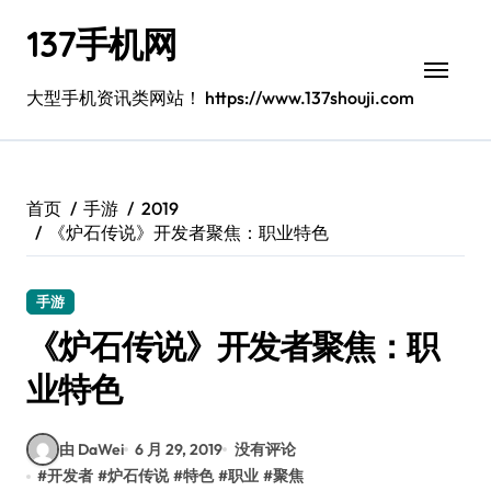
跳
137手机网
转
到
内
大型手机资讯类网站！ https://www.137shouji.com
容
首页
手游
2019
《炉石传说》开发者聚焦：职业特色
手游
《炉石传说》开发者聚焦：职
业特色
由 DaWei
6 月 29, 2019
没有评论
#
开发者
#
炉石传说
#
特色
#
职业
#
聚焦