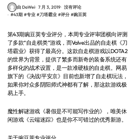
由 DaWei
7 月 3, 2019
没有评论
#
43期
#
专业
#
刀塔霸业
#
评分
#
豌豆荚
第43期豌豆荚专业评分，本周专业评审团横向评测
了多款“自走棋类”游戏，而Valve出品的自走棋《刀
塔霸业》获得了最高分。这款自走棋游戏以DOTA2
的世界为背景，提供了繁多而新奇的装备系统还有
多样化的战术设置，是一款准硬核的自走棋。网易
旗下的《决战!平安京》目前也新增了自走棋玩法，
如果你对众多阴阳师式神都有了解，那这款游戏极
易上手。
魔性解谜游戏《暑假是不可能写作业的》，唯美休
闲游戏《云端迷踪》也是你不可错过的优秀新游。
关于豌豆荚专业评分