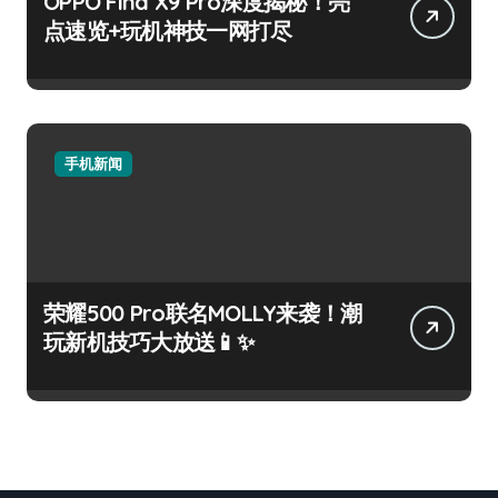
OPPO Find X9 Pro深度揭秘！亮
点速览+玩机神技一网打尽
手机新闻
荣耀500 Pro联名MOLLY来袭！潮
玩新机技巧大放送📱✨