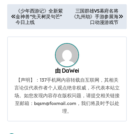
文
《少年西游记》全新紫
三国群雄VS幕府名将
金神兽“先天树灵句芒”
《九州劫》手游参展海
章
今日上线
口动漫游戏节
导
航
由
DaWei
【声明】：137手机网内容转载自互联网，其相关
言论仅代表作者个人观点绝非权威，不代表本站立
场。如您发现内容存在版权问题，请提交相关链接
至邮箱：bqsm@foxmail.com，我们将及时予以处
理。