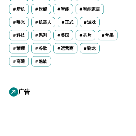
新机
旗舰
智能
智能家居
曝光
机器人
正式
游戏
科技
系列
美国
芯片
苹果
荣耀
谷歌
运营商
骁龙
高通
魅族
广告