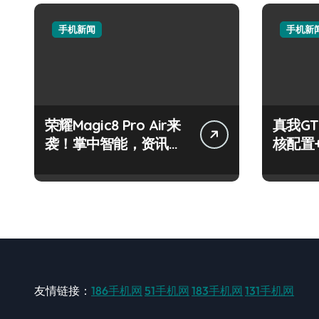
手机新闻
手机新
荣耀Magic8 Pro Air来
真我GT
袭！掌中智能，资讯快
核配置
人一步！
玩机党
友情链接：
186手机网
51手机网
183手机网
131手机网