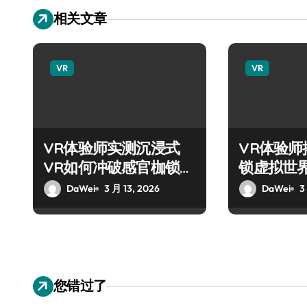
相关文章
VR
VR
VR体验师实测沉浸式
VR体验
VR如何冲破感官枷锁新
锁虚拟世
极限
DaWei
3 月 13, 2026
DaWei
3
您错过了