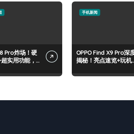
闻
手机新闻
8 Pro炸场！硬
OPPO Find X9 Pro深
+超实用功能，
揭秘！亮点速览+玩机
速戳！
神技一网打尽