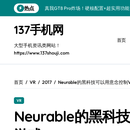
跳
热点
真我GT8 Pro炸场！硬核配置+超实用功
转
到
OPPO Find X9 Pro深度揭秘！亮点速
内
137手机网
容
荣耀500 Pro联名MOLLY来袭！潮玩新
首页
REDMI K90深度揭秘！性能颜值双在线
大型手机资讯类网站！
https://www.137shouji.com
vivo S50 Pro mini来袭！小屏旗舰，
荣耀ROBOT PHONE驾到！智能掌控，
三星W26震撼来袭！速览资讯，解锁智能
首页
VR
2017
Neurable的黑科技可以用意念控制
华为nova 15 Ultra新功能解锁，数码控
VR
三星Galaxy Z Fold7来袭！创新科技，
Neurable的黑
荣耀Magic8 Pro Air来袭！掌中智能，