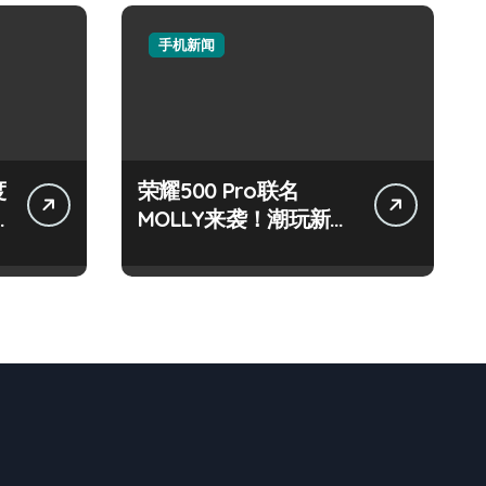
手机新闻
度
荣耀500 Pro联名
MOLLY来袭！潮玩新机
技巧大放送📱✨