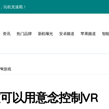
能，玩机党速戳！
览+玩机神技一网打尽
机技巧大放送📱✨
资讯
热门品牌
新机曝光
安卓频道
苹果频道
智
，一文览尽超值亮点！
亮点满满速来围观！
手机资讯一手全抓！
科技新潮流！
VR游戏
速抢最新优惠！
重塑手机新体验！
科技可以用意念控制VR
资讯快人一步！