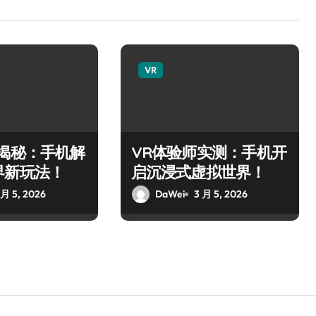
VR
师揭秘：手机解
VR体验师实测：手机开
界新玩法！
启沉浸式虚拟世界！
 月 5, 2026
DaWei
3 月 5, 2026