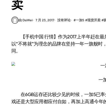
卖
由 DaWei
7 月 23, 2017
没有评论
#
一加5
#
现货开卖
#
【手机中国 行情】作为2017上半年赶在最后发布的产品，一加5绝对担得上压轴二字。本就
以“不将就”为理念的品牌在坚持一年一旗舰时
同。
一
在6GB运存还比较少见的时候，一加5已率先采
戏还是大型应用都应付自如，再加上高通今年的