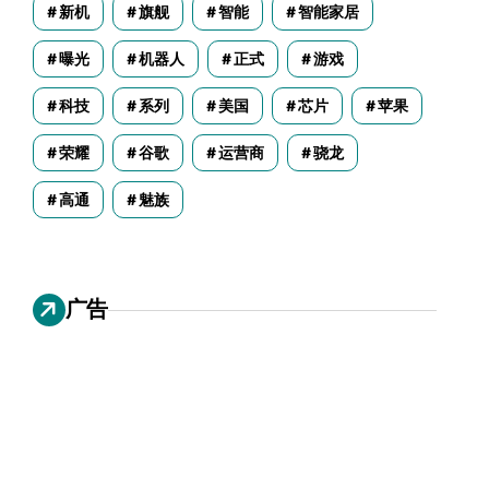
新机
旗舰
智能
智能家居
曝光
机器人
正式
游戏
科技
系列
美国
芯片
苹果
荣耀
谷歌
运营商
骁龙
高通
魅族
广告