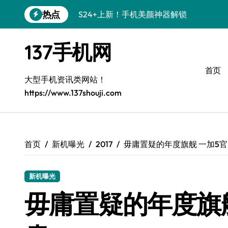
跳
热点
S24+上新！手机美颜神器解锁
转
到
S26+颜值暴击！机皇美颜秘籍大公开
内
137手机网
容
A56 5G登场，刷新三星时尚新高度！
首页
三星S26上新！3招秒变手机个性美学
大型手机资讯类网站！
https://www.137shouji.com
S25美学攻略：解锁三星个性炫彩新姿势
C55 5G潮玩秘籍：定制时尚新态度
Galaxy C55 5G登场，时尚美学新标杆！
首页
新机曝光
2017
毋庸置疑的年度旗舰 一加5
Galaxy Z Flip6：折叠间，尽显潮流魔力！
新机曝光
S25+闪亮登场！3招搞定绝美手机摄影风
毋庸置疑的年度旗
S25 Ultra颜值炸裂！定制主题潮到没朋友