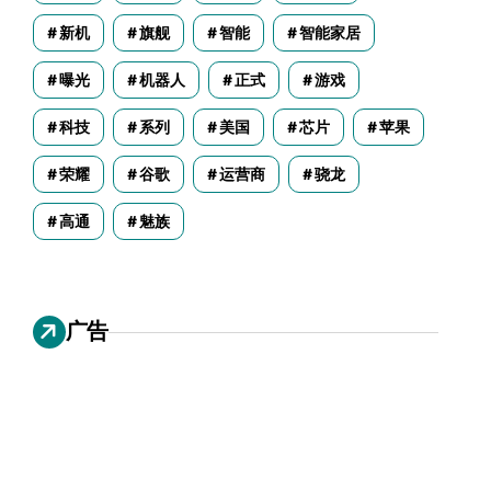
新机
旗舰
智能
智能家居
曝光
机器人
正式
游戏
科技
系列
美国
芯片
苹果
荣耀
谷歌
运营商
骁龙
高通
魅族
广告