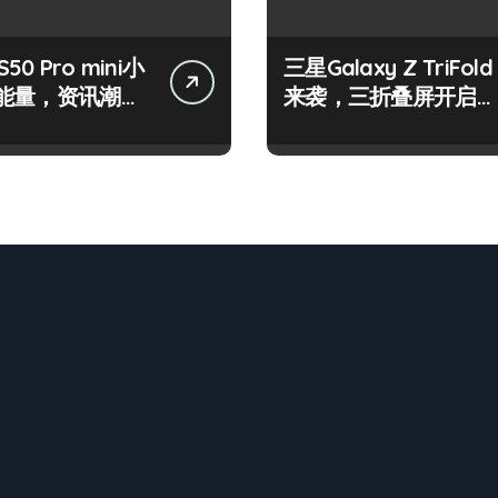
 S50 Pro mini小
三星Galaxy Z TriFold
能量，资讯潮流
来袭，三折叠屏开启手
松抓！
机新视界！