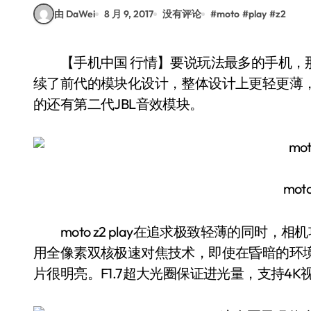
由 DaWei
8 月 9, 2017
没有评论
#
moto
#
play
#
z2
【手机中国 行情】要说玩法最多的手机，那么moto z2 play肯定是其中之一。moto z2 play延
续了前代的模块化设计，整体设计上更轻更薄
的还有第二代JBL音效模块。
moto
moto z2 play在追求极致轻薄的同时，
用全像素双核极速对焦技术，即使在昏暗的环
片很明亮。F1.7超大光圈保证进光量，支持4K