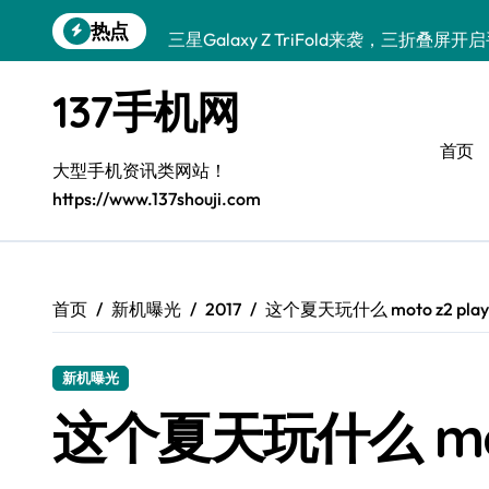
跳
热点
三星Galaxy Z TriFold来袭，三折叠屏
转
到
🔥小米17 Pro来袭！超实用功能大揭秘
内
137手机网
容
三星Galaxy S26来袭！创新黑科技，
首页
三星Galaxy Z Fold7抢先探秘！手机管
大型手机资讯类网站！
https://www.137shouji.com
S25 Ultra颜值炸裂！定制主题潮到没朋友
S24+上新！手机美颜神器解锁
S26+颜值暴击！机皇美颜秘籍大公开
首页
新机曝光
2017
这个夏天玩什么 moto z2 pl
A56 5G登场，刷新三星时尚新高度！
新机曝光
真我GT8震撼来袭！科技潮咖必备，解锁
这个夏天玩什么 mot