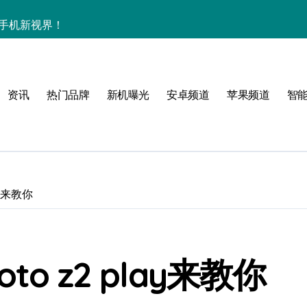
开启手机新视界！
，数码控必看！
重塑手机时尚新体验！
资讯
热门品牌
新机曝光
安卓频道
苹果频道
智
家揭秘超燃新亮点
！
ay来教你
手机新奇趣玩！
o z2 play来教你