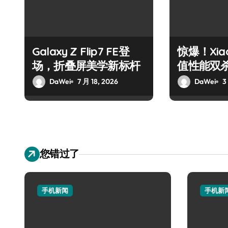
Galaxy Z Flip7 FE登
惊爆！Xiao
场，折叠屏美学新标杆
值性能双
DaWei
7 月 18, 2026
DaWei
3
您错过了
手机新闻
手机新