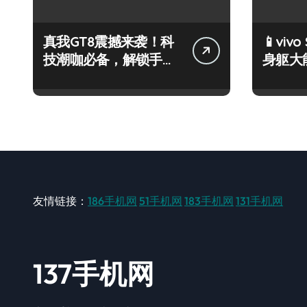
真我GT8震撼来袭！科
📱vivo
技潮咖必备，解锁手机
身躯大
新奇趣玩！
一手轻
友情链接：
186手机网
51手机网
183手机网
131手机网
137手机网