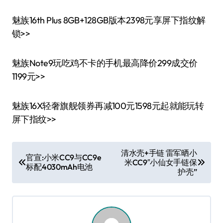
魅族16th Plus 8GB+128GB版本2398元享屏下指纹解
锁>>
魅族Note9玩吃鸡不卡的手机最高降价299成交价
1199元>>
魅族16X轻奢旗舰领券再减100元1598元起就能玩转
屏下指纹>>
文
清水壳+手链 雷军晒小
官宣:小米CC9与CC9e
米CC9″小仙女手链保
章
标配4030mAh电池
护壳”
导
航