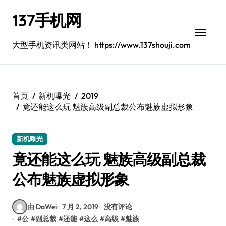
跳
137手机网
转
到
内
大型手机资讯类网站！ https://www.137shouji.com
容
首页
新机曝光
2019
竟还能这么玩 魅族高级副总裁公布魅族虚拟形象
新机曝光
竟还能这么玩 魅族高级副总裁
公布魅族虚拟形象
由 DaWei
7 月 2, 2019
没有评论
#
公
#
副总裁
#
还能
#
这么
#
高级
#
魅族