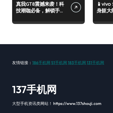
真我GT8震撼来袭！科
📱vivo
技潮咖必备，解锁手机
身躯大
新奇趣玩！
一手轻
友情链接：
186手机网
51手机网
183手机网
131手机网
137手机网
大型手机资讯类网站！ https://www.137shouji.com