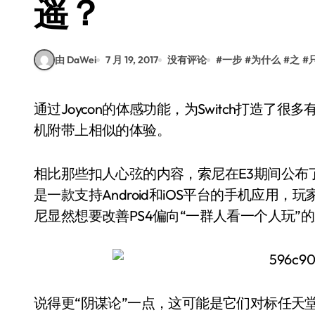
遥？
由 DaWei
7 月 19, 2017
没有评论
#
一步
#
为什么
#
之
#
通过Joycon的体感功能，为Switch打造了很多有趣的轻度多人游戏，索尼试图以较低的成本为主
机附带上相似的体验。
相比那些扣人心弦的内容，索尼在E3期间公布了一
是一款支持Android和iOS平台的手机应用
尼显然想要改善PS4偏向“一群人看一个人玩”
说得更“阴谋论”一点，这可能是它们对标任天堂