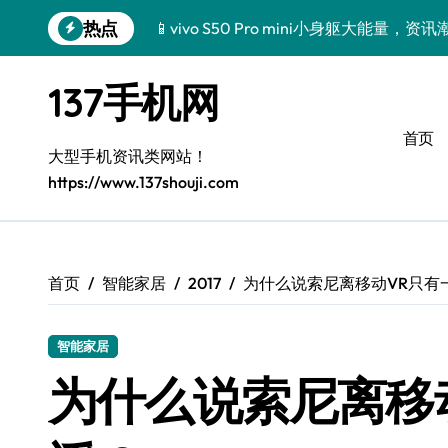
跳
热点
📱vivo S50 Pro mini小身躯大能量
转
到
三星Galaxy Z TriFold来袭，三折叠屏
内
137手机网
容
🔥小米17 Pro来袭！超实用功能大揭秘
首页
三星Galaxy S26来袭！创新黑科技，
大型手机资讯类网站！
https://www.137shouji.com
三星Galaxy Z Fold7抢先探秘！手机管
S25 Ultra颜值炸裂！定制主题潮到没朋友
S24+上新！手机美颜神器解锁
首页
智能家居
2017
为什么说索尼离移动VR只有
S26+颜值暴击！机皇美颜秘籍大公开
智能家居
A56 5G登场，刷新三星时尚新高度！
为什么说索尼离移
真我GT8震撼来袭！科技潮咖必备，解锁