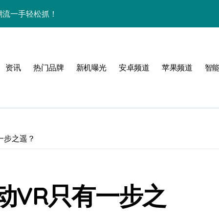
，资讯潮流一手轻松抓！
开启手机新视界！
，数码控必看！
资讯
热门品牌
新机曝光
安卓频道
苹果频道
智
重塑手机时尚新体验！
家揭秘超燃新亮点
！
一步之遥？
动VR只有一步之
手机新奇趣玩！