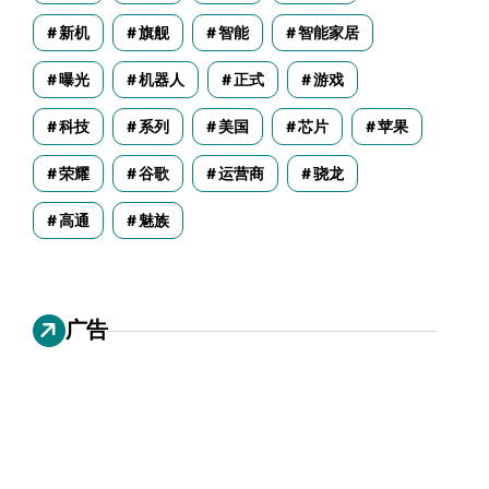
新机
旗舰
智能
智能家居
曝光
机器人
正式
游戏
科技
系列
美国
芯片
苹果
荣耀
谷歌
运营商
骁龙
高通
魅族
广告