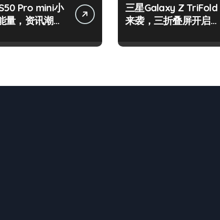
 S50 Pro mini小
三星Galaxy Z TriFold
能量，资讯潮流
来袭，三折叠屏开启手
松抓！
机新视界！