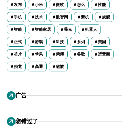
发布
小米
微软
怎么
性能
手机
技术
数智网
新机
旗舰
智能
智能家居
曝光
机器人
正式
游戏
科技
系列
美国
芯片
苹果
荣耀
谷歌
运营商
骁龙
高通
魅族
广告
您错过了