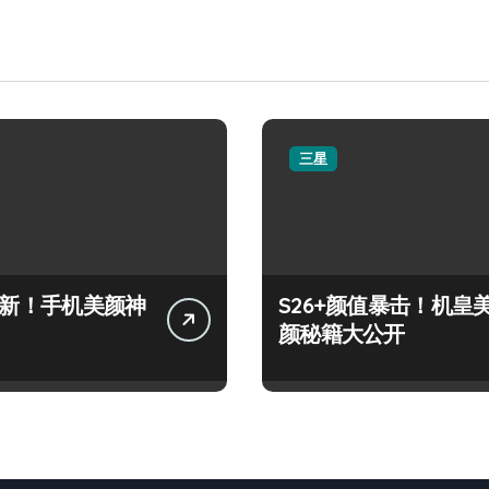
三星
+上新！手机美颜神
S26+颜值暴击！机皇
颜秘籍大公开