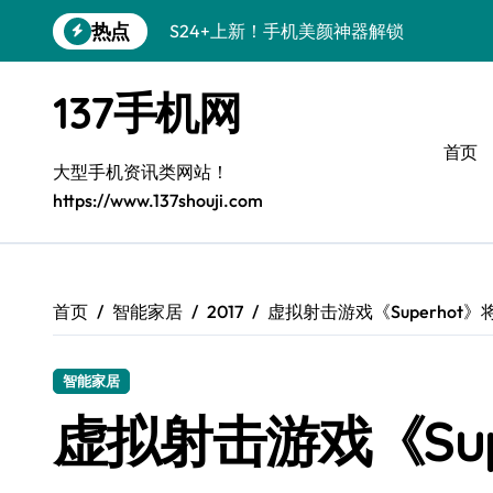
跳
热点
S24+上新！手机美颜神器解锁
转
到
S26+颜值暴击！机皇美颜秘籍大公开
内
137手机网
容
A56 5G登场，刷新三星时尚新高度！
首页
三星S26上新！3招秒变手机个性美学
大型手机资讯类网站！
https://www.137shouji.com
S25美学攻略：解锁三星个性炫彩新姿势
C55 5G潮玩秘籍：定制时尚新态度
Galaxy C55 5G登场，时尚美学新标杆！
首页
智能家居
2017
虚拟射击游戏《Superhot》
Galaxy Z Flip6：折叠间，尽显潮流魔力！
智能家居
S25+闪亮登场！3招搞定绝美手机摄影风
虚拟射击游戏《Sup
S25 Ultra颜值炸裂！定制主题潮到没朋友