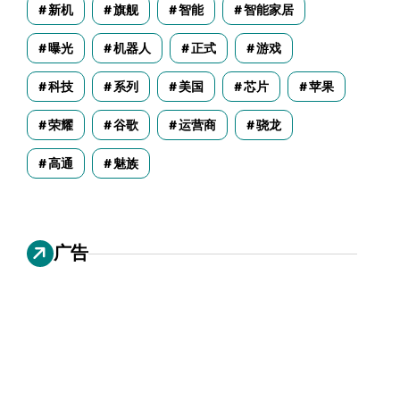
新机
旗舰
智能
智能家居
曝光
机器人
正式
游戏
科技
系列
美国
芯片
苹果
荣耀
谷歌
运营商
骁龙
高通
魅族
广告