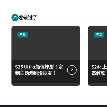
您错过了
三星
三星
S25 Ultra颜值炸裂！定
S24
制主题潮到没朋友！
器解锁