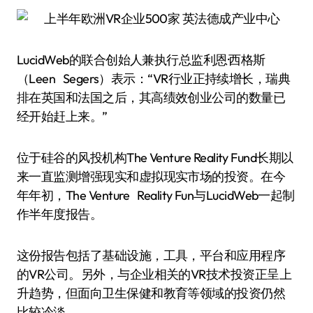
LucidWeb的联合创始人兼执行总监利恩·西格斯
（Leen Segers）表示：“VR行业正持续增长，瑞典
排在英国和法国之后，其高绩效创业公司的数量已
经开始赶上来。”
位于硅谷的风投机构The Venture Reality Fund长期以
来一直监测增强现实和虚拟现实市场的投资。在今
年年初，The Venture Reality Fun与LucidWeb一起制
作半年度报告。
这份报告包括了基础设施，工具，平台和应用程序
的VR公司。另外，与企业相关的VR技术投资正呈上
升趋势，但面向卫生保健和教育等领域的投资仍然
比较冷淡。