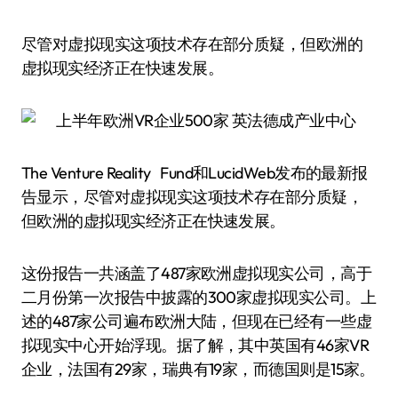
尽管对虚拟现实这项技术存在部分质疑，但欧洲的
虚拟现实经济正在快速发展。
The Venture Reality Fund和LucidWeb发布的最新报
告显示，尽管对虚拟现实这项技术存在部分质疑，
但欧洲的虚拟现实经济正在快速发展。
这份报告一共涵盖了487家欧洲虚拟现实公司，高于
二月份第一次报告中披露的300家虚拟现实公司。上
述的487家公司遍布欧洲大陆，但现在已经有一些虚
拟现实中心开始浮现。据了解，其中英国有46家VR
企业，法国有29家，瑞典有19家，而德国则是15家。