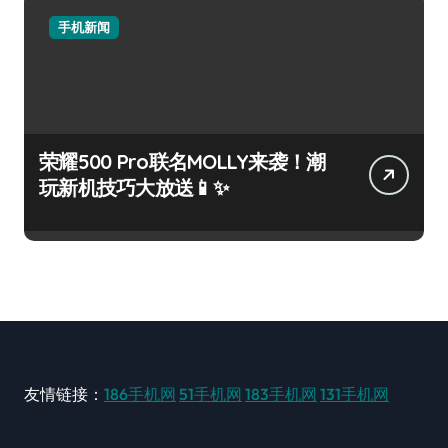
手机新闻
荣耀500 Pro联名MOLLY来袭！潮
玩新机技巧大放送📱✨
友情链接：
186手机网
51手机网
183手机网
131手机网