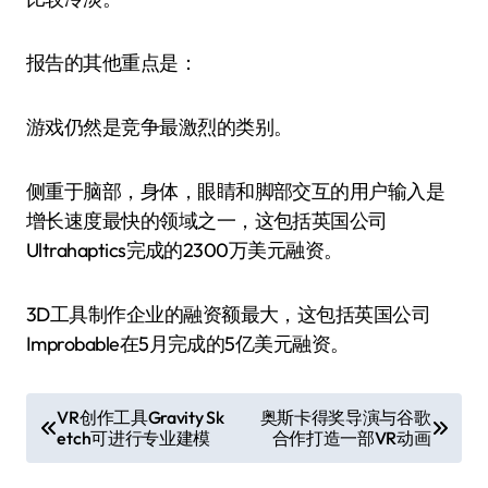
报告的其他重点是：
游戏仍然是竞争最激烈的类别。
侧重于脑部，身体，眼睛和脚部交互的用户输入是
增长速度最快的领域之一，这包括英国公司
Ultrahaptics完成的2300万美元融资。
3D工具制作企业的融资额最大，这包括英国公司
Improbable在5月完成的5亿美元融资。
文
VR创作工具Gravity Sk
奥斯卡得奖导演与谷歌
etch可进行专业建模
合作打造一部VR动画
章
导