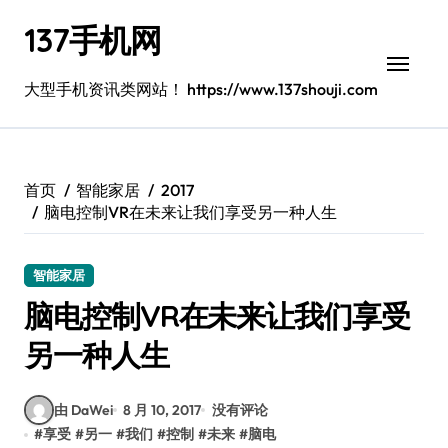
跳
137手机网
转
到
内
大型手机资讯类网站！ https://www.137shouji.com
容
首页
智能家居
2017
脑电控制VR在未来让我们享受另一种人生
智能家居
脑电控制VR在未来让我们享受
另一种人生
由 DaWei
8 月 10, 2017
没有评论
#
享受
#
另一
#
我们
#
控制
#
未来
#
脑电