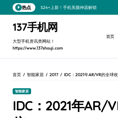
跳
S24+上新！手机美颜神器解锁
热点
转
到
S26+颜值暴击！机皇美颜秘籍大公开
内
137手机网
容
A56 5G登场，刷新三星时尚新高度！
首页
三星S26上新！3招秒变手机个性美学
大型手机资讯类网站！
https://www.137shouji.com
S25美学攻略：解锁三星个性炫彩新姿势
C55 5G潮玩秘籍：定制时尚新态度
Galaxy C55 5G登场，时尚美学新标杆！
首页
智能家居
2017
IDC：2021年AR/VR的全
Galaxy Z Flip6：折叠间，尽显潮流魔力！
S25+闪亮登场！3招搞定绝美手机摄影风
智能家居
IDC：2021年A
S25 Ultra颜值炸裂！定制主题潮到没朋友