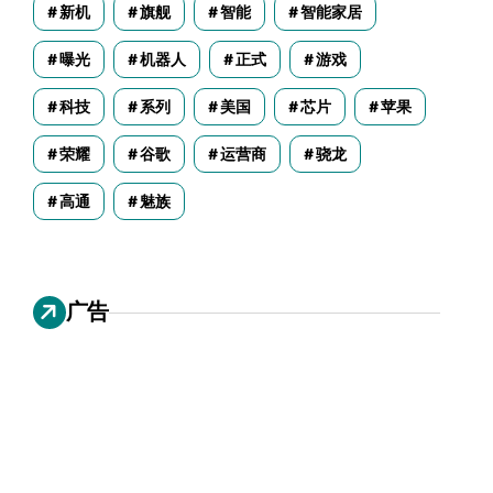
新机
旗舰
智能
智能家居
曝光
机器人
正式
游戏
科技
系列
美国
芯片
苹果
荣耀
谷歌
运营商
骁龙
高通
魅族
广告