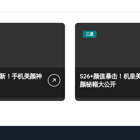
三星
+上新！手机美颜神
S26+颜值暴击！机皇
颜秘籍大公开