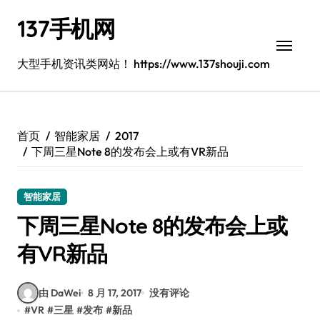
跳
137手机网
转
到
内
大型手机资讯类网站！ https://www.137shouji.com
容
首页
智能家居
2017
下周三星Note 8的发布会上或有VR新品
智能家居
下周三星Note 8的发布会上或
有VR新品
由 DaWei
8 月 17, 2017
没有评论
#
VR
#
三星
#
发布
#
新品