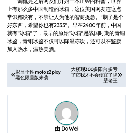
调侃完之后网友们开始一本正经的科普，世界
上有那么多中国制造的冰箱，这位美国网友连这点
常识都没有，不禁让人为他的智商捉急。“脑子是个
好东西，希望你也有2333”。早在2400年前，中国
就有“冰箱”了，最早的原始“冰箱”是战国时期的青铜
冰鉴，青铜冰鉴不仅可以降温冻饮，还可以在鉴腹
加入热水，温热美酒。
文
大楼现300多阳台 多亏
彰显个性 moto z2 play
了它我才不会便宜了隔
章
黑色限量版来袭
壁老王
导
航
由
DaWei