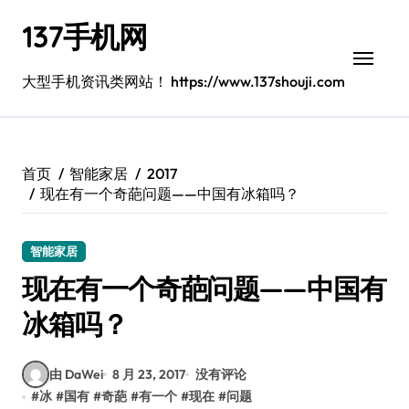
跳
137手机网
转
到
内
大型手机资讯类网站！ https://www.137shouji.com
容
首页
智能家居
2017
现在有一个奇葩问题——中国有冰箱吗？
智能家居
现在有一个奇葩问题——中国有
冰箱吗？
由 DaWei
8 月 23, 2017
没有评论
#
冰
#
国有
#
奇葩
#
有一个
#
现在
#
问题