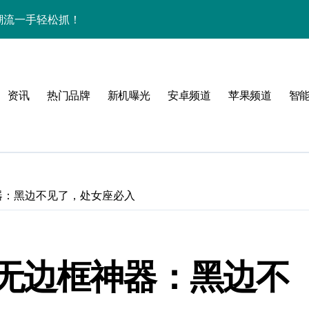
，资讯潮流一手轻松抓！
开启手机新视界！
，数码控必看！
资讯
热门品牌
新机曝光
安卓频道
苹果频道
智
重塑手机时尚新体验！
家揭秘超燃新亮点
！
器：黑边不见了，处女座必入
无边框神器：黑边不
手机新奇趣玩！