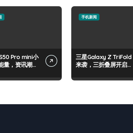
闻
手机新闻
 S50 Pro mini小
三星Galaxy Z TriFold
能量，资讯潮流
来袭，三折叠屏开启手
松抓！
机新视界！