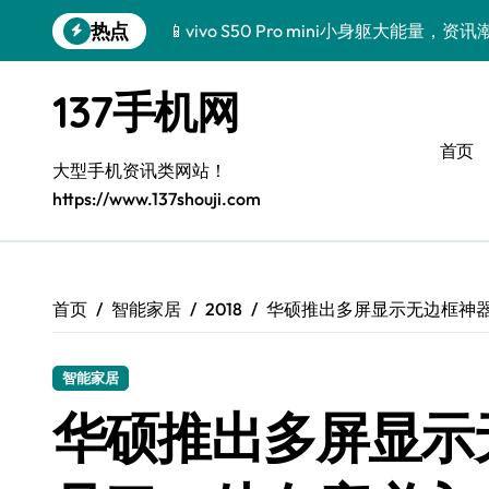
跳
热点
📱vivo S50 Pro mini小身躯大能量
转
到
三星Galaxy Z TriFold来袭，三折叠屏
内
137手机网
容
🔥小米17 Pro来袭！超实用功能大揭秘
首页
三星Galaxy S26来袭！创新黑科技，
大型手机资讯类网站！
https://www.137shouji.com
三星Galaxy Z Fold7抢先探秘！手机管
S25 Ultra颜值炸裂！定制主题潮到没朋友
S24+上新！手机美颜神器解锁
首页
智能家居
2018
华硕推出多屏显示无边框神
S26+颜值暴击！机皇美颜秘籍大公开
智能家居
A56 5G登场，刷新三星时尚新高度！
华硕推出多屏显示
真我GT8震撼来袭！科技潮咖必备，解锁