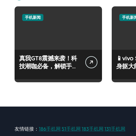
手机新闻
手机新
真我GT8震撼来袭！科
📱vivo
技潮咖必备，解锁手机
身躯大
新奇趣玩！
一手轻
友情链接：
186手机网
51手机网
183手机网
131手机网