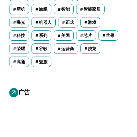
新机
旗舰
智能
智能家居
曝光
机器人
正式
游戏
科技
系列
美国
芯片
苹果
荣耀
谷歌
运营商
骁龙
高通
魅族
广告