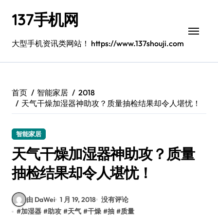
跳
137手机网
转
到
内
大型手机资讯类网站！ https://www.137shouji.com
容
首页
智能家居
2018
天气干燥加湿器神助攻？质量抽检结果却令人堪忧！
智能家居
天气干燥加湿器神助攻？质量
抽检结果却令人堪忧！
由 DaWei
1 月 19, 2018
没有评论
#
加湿器
#
助攻
#
天气
#
干燥
#
抽
#
质量