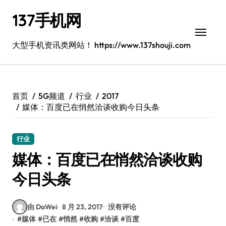
跳
137手机网
转
到
内
大型手机资讯类网站！ https://www.137shouji.com
容
首页
5G频道
行业
2017
媒体：百度已在悄然洽谈收购今日头条
行业
媒体：百度已在悄然洽谈收购
今日头条
由 DaWei
8 月 23, 2017
没有评论
#
媒体
#
已在
#
悄然
#
收购
#
洽谈
#
百度