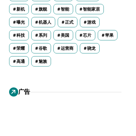
新机
旗舰
智能
智能家居
曝光
机器人
正式
游戏
科技
系列
美国
芯片
苹果
荣耀
谷歌
运营商
骁龙
高通
魅族
广告