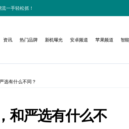
开启手机新视界！
，数码控必看！
重塑手机时尚新体验！
资讯
热门品牌
新机曝光
安卓频道
苹果频道
智
家揭秘超燃新亮点
！
严选有什么不同？
手机新奇趣玩！
，和严选有什么不