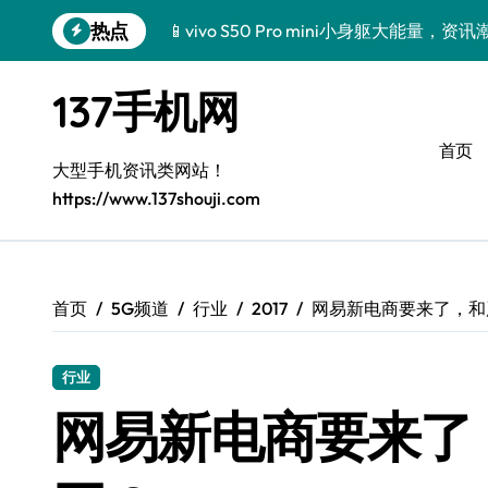
跳
热点
三星Galaxy Z TriFold来袭，三折叠屏
转
到
🔥小米17 Pro来袭！超实用功能大揭秘
内
137手机网
容
三星Galaxy S26来袭！创新黑科技，
首页
三星Galaxy Z Fold7抢先探秘！手机管
大型手机资讯类网站！
https://www.137shouji.com
S25 Ultra颜值炸裂！定制主题潮到没朋友
S24+上新！手机美颜神器解锁
S26+颜值暴击！机皇美颜秘籍大公开
首页
5G频道
行业
2017
网易新电商要来了，和
A56 5G登场，刷新三星时尚新高度！
行业
真我GT8震撼来袭！科技潮咖必备，解锁
网易新电商要来了