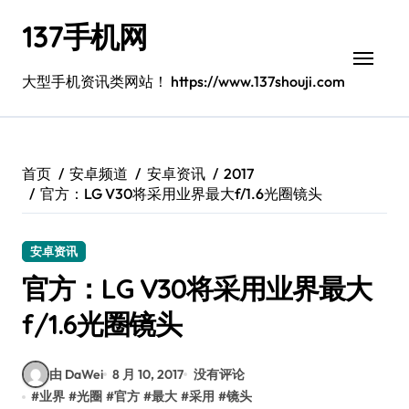
跳
137手机网
转
到
内
大型手机资讯类网站！ https://www.137shouji.com
容
首页
安卓频道
安卓资讯
2017
官方：LG V30将采用业界最大f/1.6光圈镜头
安卓资讯
官方：LG V30将采用业界最大
f/1.6光圈镜头
由 DaWei
8 月 10, 2017
没有评论
#
业界
#
光圈
#
官方
#
最大
#
采用
#
镜头