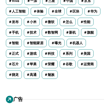
Vivo
一加
三星
中国
京东
人工智能
体验
全球
区块
华为
发布
小米
微软
怎么
性能
手机
技术
数智网
新机
旗舰
智能
智能家居
曝光
机器人
正式
游戏
科技
系列
美国
芯片
苹果
荣耀
谷歌
运营商
骁龙
高通
魅族
广告