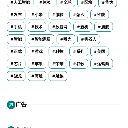
人工智能
体验
全球
区块
华为
发布
小米
微软
怎么
性能
手机
技术
数智网
新机
旗舰
智能
智能家居
曝光
机器人
正式
游戏
科技
系列
美国
芯片
苹果
荣耀
谷歌
运营商
骁龙
高通
魅族
广告