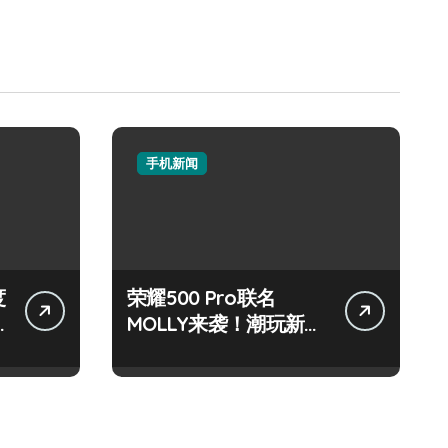
手机新闻
度
荣耀500 Pro联名
MOLLY来袭！潮玩新机
技巧大放送📱✨