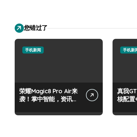
您错过了
手机新闻
手机新
荣耀Magic8 Pro Air来
真我GT
袭！掌中智能，资讯快
核配置
人一步！
玩机党