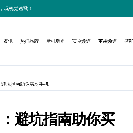
览+玩机神技一网打尽
机技巧大放送📱✨
，一文览尽超值亮点！
资讯
热门品牌
新机曝光
安卓频道
苹果频道
智
亮点满满速来围观！
手机资讯一手全抓！
科技新潮流！
速抢最新优惠！
9评测：避坑指南助你买对手机！
重塑手机新体验！
资讯快人一步！
9评测：避坑指南助你买