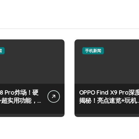
闻
手机新闻
8 Pro炸场！硬
OPPO Find X9 Pro深
+超实用功能，
揭秘！亮点速览+玩机
速戳！
神技一网打尽