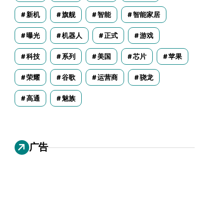
新机
旗舰
智能
智能家居
曝光
机器人
正式
游戏
科技
系列
美国
芯片
苹果
荣耀
谷歌
运营商
骁龙
高通
魅族
广告