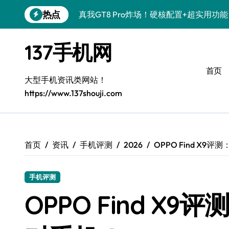
跳
热点
OPPO Find X9 Pro深度揭秘！亮点速
转
到
荣耀500 Pro联名MOLLY来袭！潮玩新
内
137手机网
容
REDMI K90深度揭秘！性能颜值双在线
首页
vivo S50 Pro mini来袭！小屏旗舰，
大型手机资讯类网站！
https://www.137shouji.com
荣耀ROBOT PHONE驾到！智能掌控，
三星W26震撼来袭！速览资讯，解锁智能
华为nova 15 Ultra新功能解锁，数码控
首页
资讯
手机评测
2026
OPPO Find X
三星Galaxy Z Fold7来袭！创新科技，
手机评测
荣耀Magic8 Pro Air来袭！掌中智能，
OPPO Find X